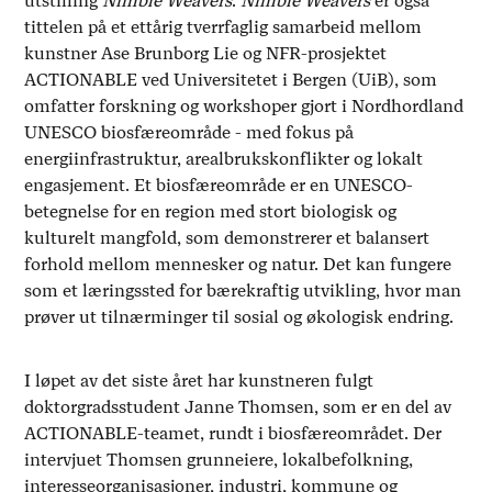
utstilling
Nimble Weavers
.
Nimble Weavers
er også
tittelen på et ettårig tverrfaglig samarbeid mellom
kunstner Ase Brunborg Lie og NFR-prosjektet
ACTIONABLE ved Universitetet i Bergen (UiB), som
omfatter forskning og workshoper gjort i Nordhordland
UNESCO biosfæreområde - med fokus på
energiinfrastruktur, arealbrukskonflikter og lokalt
engasjement. Et biosfæreområde er en UNESCO-
betegnelse for en region med stort biologisk og
kulturelt mangfold, som demonstrerer et balansert
forhold mellom mennesker og natur. Det kan fungere
som et læringssted for bærekraftig utvikling, hvor man
prøver ut tilnærminger til sosial og økologisk endring.
I løpet av det siste året har kunstneren fulgt
doktorgradsstudent Janne Thomsen, som er en del av
ACTIONABLE-teamet, rundt i biosfæreområdet. Der
intervjuet Thomsen grunneiere, lokalbefolkning,
interesseorganisasjoner, industri, kommune og